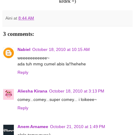
kedek =)
Aini
at
8:44 AM
3 comments:
Nabiel
October 18, 2010 at 10:15 AM
weeeeeeeeeee~
ada tuh mmg cumel abis la!!hehehe
Reply
Aliesha Kirana
October 18, 2010 at 3:13 PM
comey...comey...super comey... i loikeee~
Reply
Anem Arnamee
October 21, 2010 at 1:49 PM
alolo.tomeynyer:)